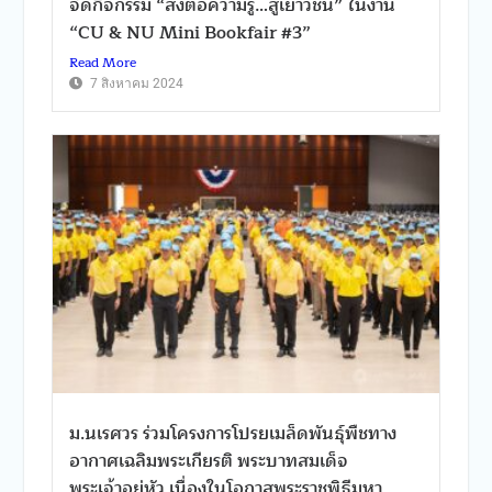
จัดกิจกรรม “ส่งต่อความรู้…สู่เยาวชน” ในงาน
“CU & NU Mini Bookfair #3”
Read More
7 สิงหาคม 2024
ม.นเรศวร ร่วมโครงการโปรยเมล็ดพันธุ์พืชทาง
อากาศเฉลิมพระเกียรติ พระบาทสมเด็จ
พระเจ้าอยู่หัว เนื่องในโอกาสพระราชพิธีมหา