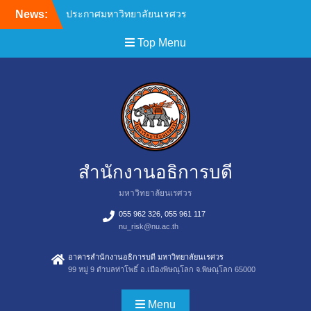
News:
ประกาศมหาวิทยาลัยนเรศวร
เรื่อง ประกาศผู้ชนะการเสนอ
Top Menu
ราคา เช่าเครื่องถ่ายเอกสาร
พร้อมระบบเครือข่ายและ
อุปกรณ์ ประจำเดือนตุลาคม
พฤศจิกายน 2568 จำนวน 1
งาน ของสำนักงานอธิการบดี
โดยวิธีเฉพาะเจาะจง
ประกาศมหาวิทยาลัยนเรศวร
เรื่อง ประกาศผู้ชนะการเสนอ
ราคา จ้างบำรุงรักษา
สำนักงานอธิการบดี
โปรแกรมระบบงาน
มหาวิทยาลัยนเรศวร
สารบรรณอิเล็กทรอนิกส์ผ่าน
เครือข่าย Online
055 962 326, 055 961 117
มหาวิทยาลัยนเรศวร จำนวน
nu_risk@nu.ac.th
1 งาน ของกองบริการ
เทคโนโลยีสารสนเทศและ
อาคารสำนักงานอธิการบดี มหาวิทยาลัยนเรศวร
99 หมู่ 9 ตำบลท่าโพธิ์ อ.เมืองพิษณุโลก จ.พิษณุโลก 65000
การสื่อสาร โดยวิธีเฉพาะ
เจาะจง
ประกาศมหาวิทยาลัยนเรศวร
Menu