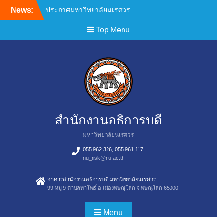
News:
ประกาศมหาวิทยาลัยนเรศวร
เรื่อง ประกาศผู้ชนะการเสนอ
Top Menu
ราคา เช่าเครื่องถ่ายเอกสาร
พร้อมระบบเครือข่ายและ
อุปกรณ์ ประจำเดือนตุลาคม
พฤศจิกายน 2568 จำนวน 1
งาน ของสำนักงานอธิการบดี
โดยวิธีเฉพาะเจาะจง
ประกาศมหาวิทยาลัยนเรศวร
เรื่อง ประกาศผู้ชนะการเสนอ
ราคา จ้างบำรุงรักษา
สำนักงานอธิการบดี
โปรแกรมระบบงาน
มหาวิทยาลัยนเรศวร
สารบรรณอิเล็กทรอนิกส์ผ่าน
เครือข่าย Online
055 962 326, 055 961 117
มหาวิทยาลัยนเรศวร จำนวน
nu_risk@nu.ac.th
1 งาน ของกองบริการ
เทคโนโลยีสารสนเทศและ
อาคารสำนักงานอธิการบดี มหาวิทยาลัยนเรศวร
99 หมู่ 9 ตำบลท่าโพธิ์ อ.เมืองพิษณุโลก จ.พิษณุโลก 65000
การสื่อสาร โดยวิธีเฉพาะ
เจาะจง
ประกาศมหาวิทยาลัยนเรศวร
Menu